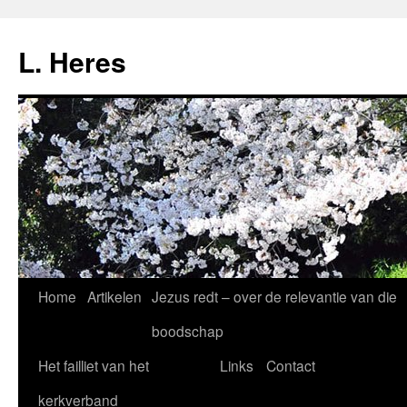
Ga
naar
L. Heres
de
inhoud
Home
Artikelen
Jezus redt – over de relevantie van die
boodschap
Het failliet van het
Links
Contact
kerkverband