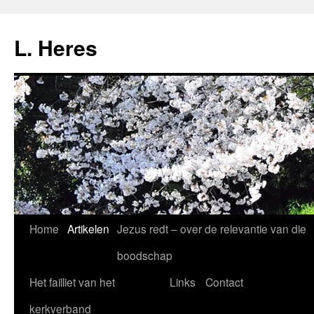
Ga
naar
L. Heres
de
inhoud
Home
Artikelen
Jezus redt – over de relevantie van die
boodschap
Het failliet van het
Links
Contact
kerkverband